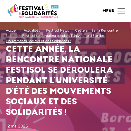
J-97
MENU
Accueil
/
Actualités
/
Festisol News
/
Cette année, la Rencontre
Nationale Festisol se déroulera pendant l’Université d’Été des
Mouvements Sociaux et des Solidarités !
CETTE ANNÉE, LA
RENCONTRE NATIONALE
FESTISOL SE DÉROULERA
PENDANT L’UNIVERSITÉ
D’ÉTÉ DES MOUVEMENTS
SOCIAUX ET DES
SOLIDARITÉS !
12 mai 2025