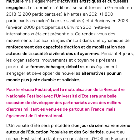
mutuelle
mais également
d’activités artistiques et culturelles
engagées.
Les dernières éditions se sont tenues à Grenoble en
2018 (2 200 participants.es) à Nantes en 2021 (1 800
participants.es malgré la crise sanitaire) et à Bobigny en 2023
(environ 2000 participant.e.s). Environ 200 invité·e·s
internationaux étaient présent·e·s. Ce rendez-vous des
mouvements sociaux français s’inscrit dans une dynamique de
renforcement des capacités d’action et de mobilisation des
acteurs de la société civile et des citoyen·ne·s.
Pendant 4 jours,
les organisations, mouvements et citoyen.ne.s présents
pourront se
former, échanger, débattre
, mais également
s’engager et développer de nouvelles
alternatives pour un
monde plus juste durable et solidaire.
Pour le réseau Festisol, cette mutualisation de la Rencontre
Nationale Festisol avec l’Université d’Ete sera une belle
occasion de développer des partenariats avec des milliers
d’autres militant·es venu·es de partout en France, mais
également de l’international.
L’Université d’Été sera précédée d’
un jour de séminaire interne
autour de l’Éducation Populaire et des Solidarités
, ouvert au
réseau Festisol et à d’autres organisations d’ECSI en France et