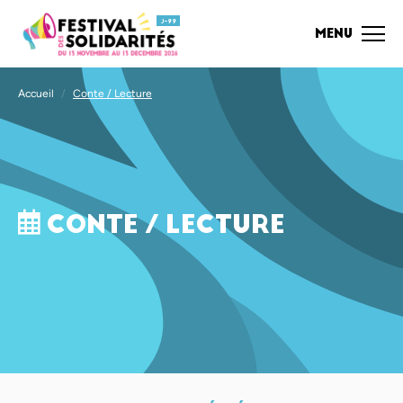
J-99
MENU
Accueil
/
Conte / Lecture
CONTE / LECTURE