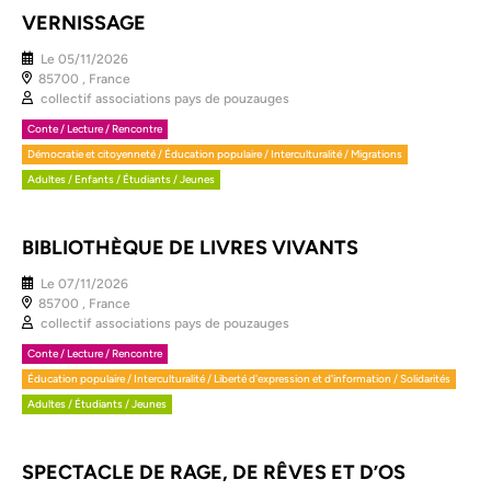
VERNISSAGE
Le
05/11/2026
85700 , France
collectif associations pays de pouzauges
Conte / Lecture / Rencontre
Démocratie et citoyenneté / Éducation populaire / Interculturalité / Migrations
Adultes / Enfants / Étudiants / Jeunes
BIBLIOTHÈQUE DE LIVRES VIVANTS
Le
07/11/2026
85700 , France
collectif associations pays de pouzauges
Conte / Lecture / Rencontre
Éducation populaire / Interculturalité / Liberté d'expression et d'information / Solidarités
Adultes / Étudiants / Jeunes
SPECTACLE DE RAGE, DE RÊVES ET D’OS