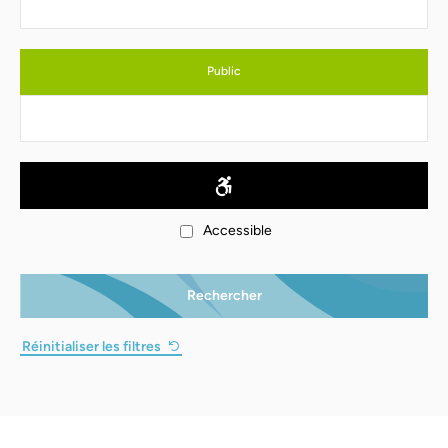
Public
Accessible
Rechercher
Réinitialiser les filtres
Leaflet
|
© OpenStreetMap contributors
+
−